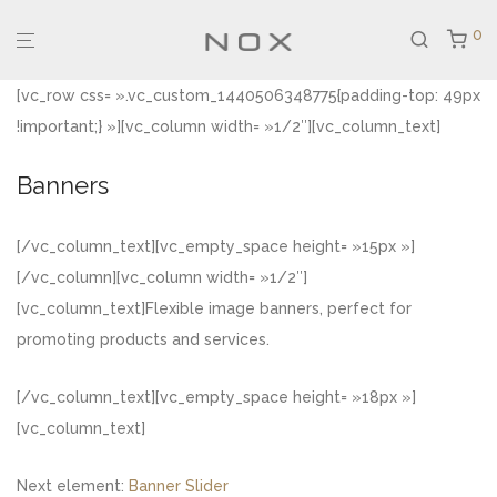
0
[vc_row css= ».vc_custom_1440506348775{padding-top: 49px
!important;} »][vc_column width= »1/2″][vc_column_text]
Banners
[/vc_column_text][vc_empty_space height= »15px »]
[/vc_column][vc_column width= »1/2″]
[vc_column_text]Flexible image banners, perfect for
promoting products and services.
[/vc_column_text][vc_empty_space height= »18px »]
[vc_column_text]
Next element:
Banner Slider