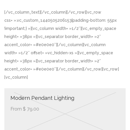
[/vc_column_text][/vc_column][/vc_row][vc_row
css= ».vc_custom_1440505206153{padding-bottom: 55px
!important;} »][vc_column width= »1/2″][vc_empty_space
height= »38px »][vc_separator border_width= »2″
accent_color= »#e0e0e0″][/vc_column][vc_column
width= »1/2″ offset= »vc_hidden-xs »][vc_empty_space
height= »38px »][vc_separator border_width= »2″
accent_color= »#e0e0e0″][/vc_column][/vc_row][vc_row]
[vc_column]
Modern Pendant Lighting
From $ 79.00