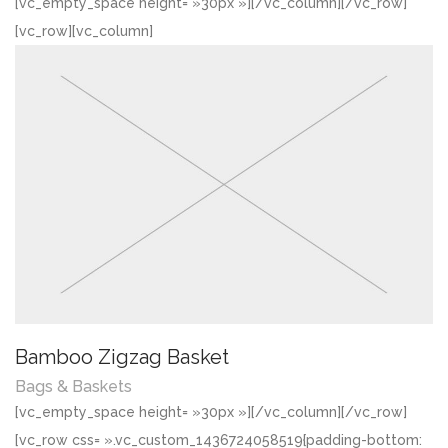
[vc_empty_space height= »30px »][/vc_column][/vc_row]
[vc_row][vc_column]
Bamboo Zigzag Basket
Bags & Baskets
[vc_empty_space height= »30px »][/vc_column][/vc_row]
[vc_row css= ».vc_custom_1436724058519{padding-bottom: