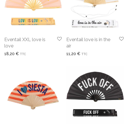
Eventail XXL love is
Eventail love is in the
love
air
18,20
€
11,20
€
TTC
TTC