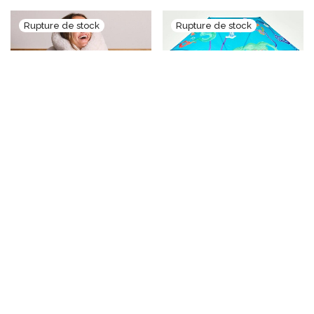
plaid polar bear
Parapluie aqua fungi
180,00
€
42,90
€
TTC
TTC