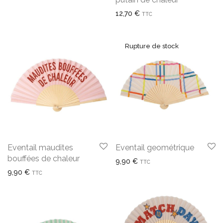
12,70
€
TTC
Eventail maudites
Eventail geométrique
bouffées de chaleur
9,90
€
TTC
9,90
€
TTC