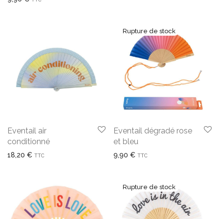
Eventail air
Eventail dégradé rose
conditionné
et bleu
18,20
€
9,90
€
TTC
TTC