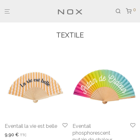
0
TEXTILE
Eventail la vie est belle
Eventail
phosphorescent
9,90
€
TTC
putain de chaleur