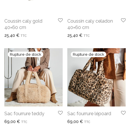
Coussin caly gold
Coussin caly celadon
40×60 cm
40×60 cm
25,40
€
25,40
€
TTC
TTC
Sac fourrure teddy
Sac fourrure lépoard
69,00
€
69,00
€
TTC
TTC