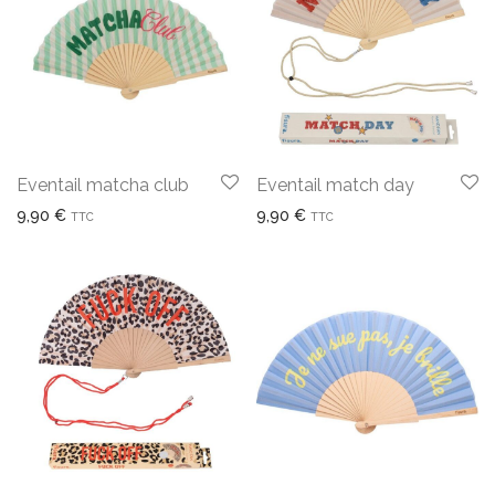
Eventail matcha club
Eventail match day
9,90
€
9,90
€
TTC
TTC