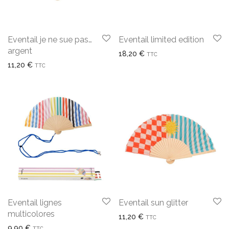
Eventail je ne sue pas…
Eventail limited edition
argent
18,20
€
TTC
11,20
€
TTC
Eventail lignes
Eventail sun glitter
multicolores
11,20
€
TTC
9,90
€
TTC