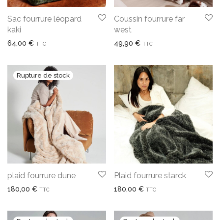
Sac fourrure léopard
Coussin fourrure far
kaki
west
64,00
€
49,90
€
TTC
TTC
plaid fourrure dune
Plaid fourrure starck
180,00
€
180,00
€
TTC
TTC