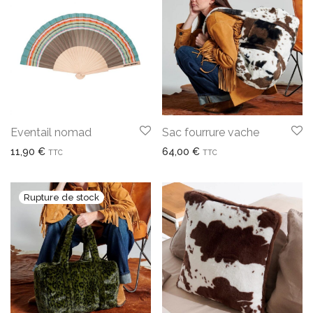
Eventail nomad
Sac fourrure vache
11,90
€
64,00
€
TTC
TTC