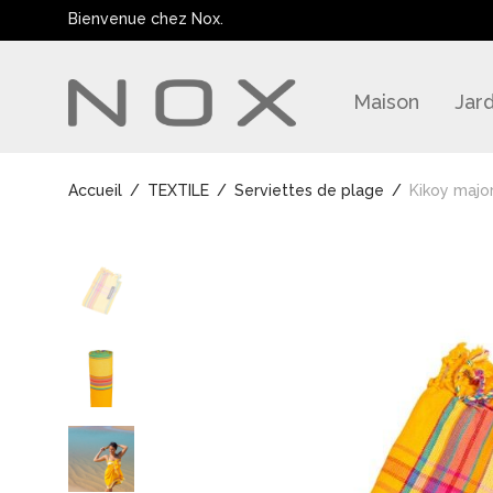
Bienvenue chez Nox.
Maison
Jard
Accueil
/
TEXTILE
/
Serviettes de plage
/
Kikoy majo