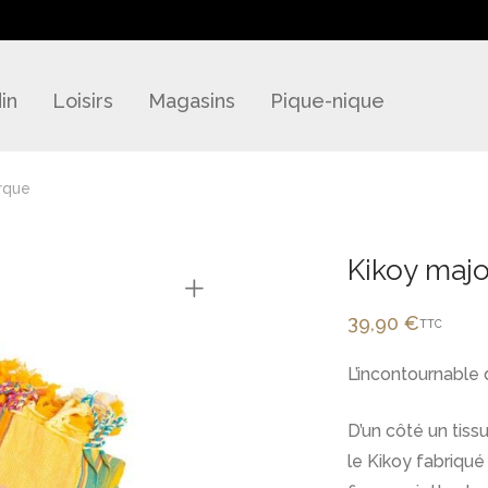
in
Loisirs
Magasins
Pique-nique
rque
Kikoy maj
39,90
€
TTC
L’incontournable 
D’un côté un tissu
le Kikoy fabriqué