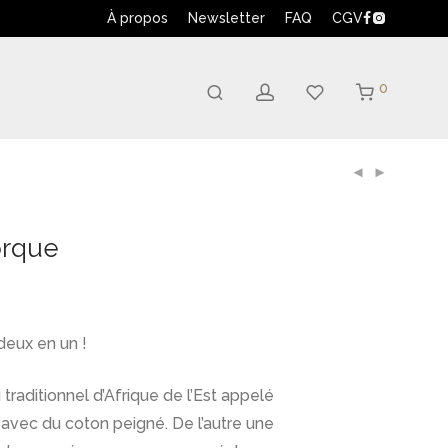
À propos
Newsletter
FAQ
CGV
0
orque
deux en un !
 traditionnel d’Afrique de l’Est appelé
 avec du coton peigné. De l’autre une