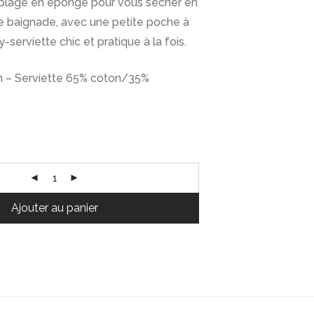
e plage en éponge pour vous sécher en
e baignade, avec une petite poche à
oy-serviette chic et pratique à la fois.
n – Serviette 65% coton/35%
Ajouter au panier