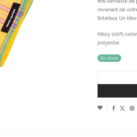
fine serviette d
revenant de votr
l’intérieur. Un Kik
Kikoy 100% coto
polyester
En stock