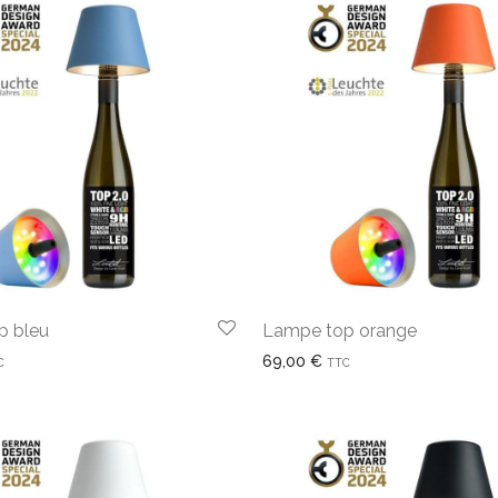
p bleu
Lampe top orange
69,00
€
C
TTC