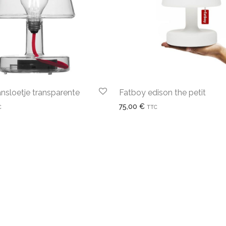
ansloetje transparente
Fatboy edison the petit
75,00
€
C
TTC