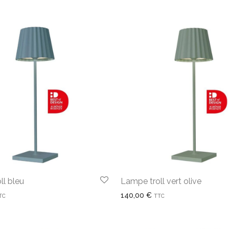
ll bleu
Lampe troll vert olive
140,00
€
TC
TTC