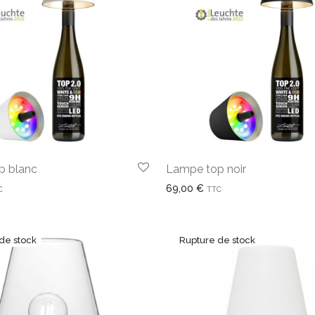
p blanc
Lampe top noir
69,00
€
C
TTC