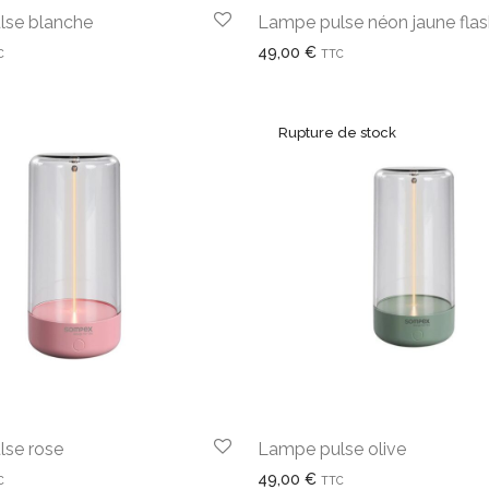
lse blanche
Lampe pulse néon jaune fla
49,00
€
C
TTC
se rose
Lampe pulse olive
49,00
€
C
TTC