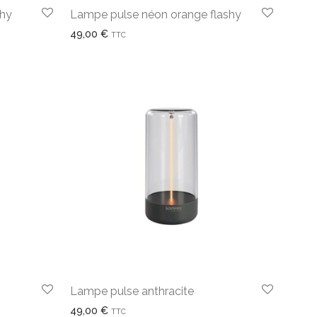
shy
Lampe pulse néon orange flashy
49,00
€
TTC
Lampe pulse anthracite
49,00
€
TTC