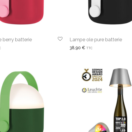
 berry batterie
Lampe ole pure batterie
38,90
€
C
TTC