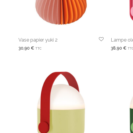
Vase papier yuki 2
Lampe ole
30,90
€
38,90
€
TTC
TT