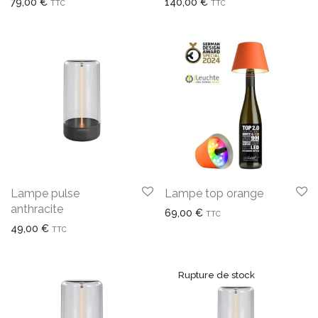
79,00
€
140,00
€
TTC
TTC
Lampe pulse
Lampe top orange
anthracite
69,00
€
TTC
49,00
€
TTC