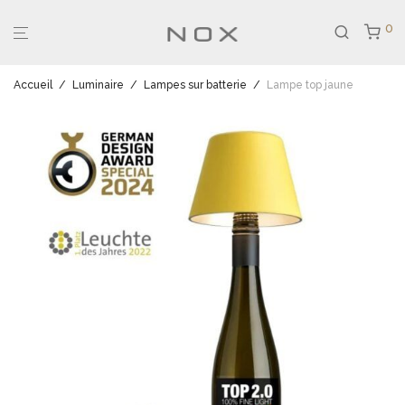
0
Accueil
/
Luminaire
/
Lampes sur batterie
/
Lampe top jaune