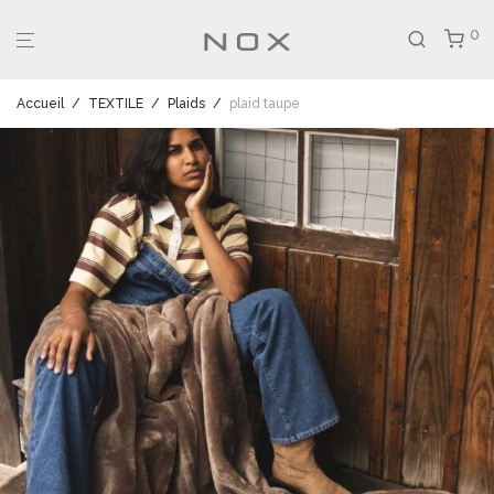
0
Accueil
/
TEXTILE
/
Plaids
/
plaid taupe