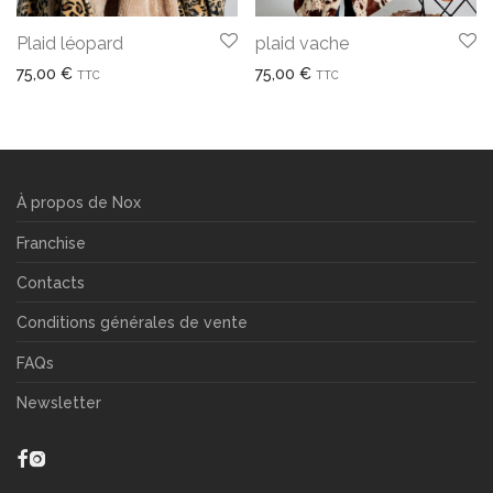
Plaid léopard
plaid vache
75,00
€
75,00
€
TTC
TTC
À propos de Nox
Franchise
Contacts
Conditions générales de vente
FAQs
Newsletter