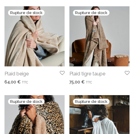
Plaid beige
Plaid tigre taupe
64,00
€
75,00
€
TTC
TTC