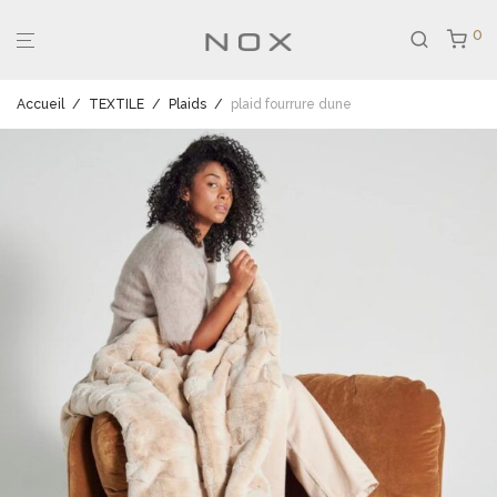
0
Accueil
/
TEXTILE
/
Plaids
/
plaid fourrure dune