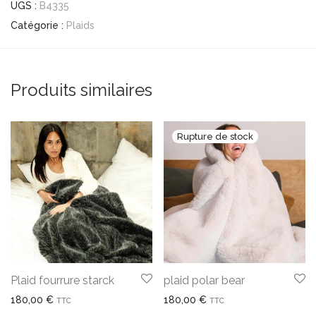
UGS :
B4335
Catégorie :
Plaids
Produits similaires
Plaid fourrure starck
plaid polar bear
180,00
€
180,00
€
TTC
TTC