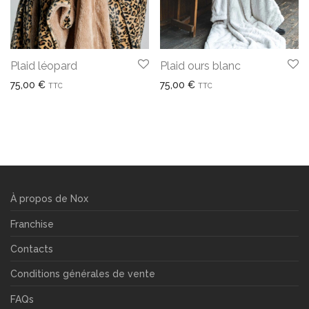
Plaid léopard
Plaid ours blanc
75,00
€
75,00
€
TTC
TTC
À propos de Nox
Franchise
Contacts
Conditions générales de vente
FAQs