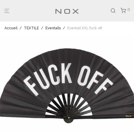
0
Accueil
/
TEXTILE
/
Eventails
/
Eventail XXL fuck off