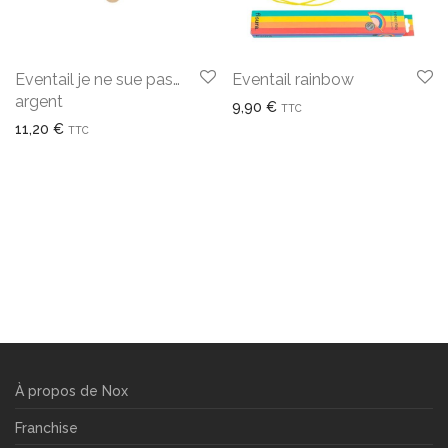
Eventail je ne sue pas…
Eventail rainbow
argent
9,90
€
TTC
11,20
€
TTC
À propos de Nox
Franchise