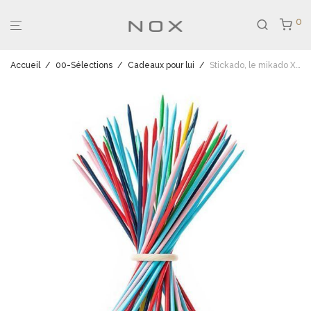
0
Accueil
/
00-Sélections
/
Cadeaux pour lui
/
Stickado, le mikado XXL