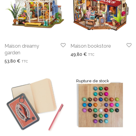
Maison dreamy
Maison bookstore
garden
49,80
€
TTC
53,80
€
TTC