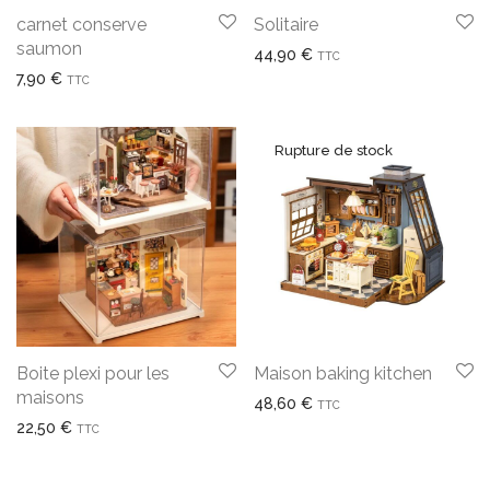
carnet conserve
Solitaire
saumon
44,90
€
TTC
7,90
€
TTC
Boite plexi pour les
Maison baking kitchen
maisons
48,60
€
TTC
22,50
€
TTC