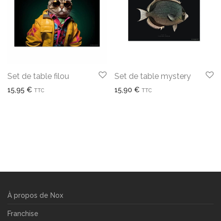
Set de table filou
Set de table mystery
15,95
€
15,90
€
TTC
TTC
À propos de Nox
Franchise