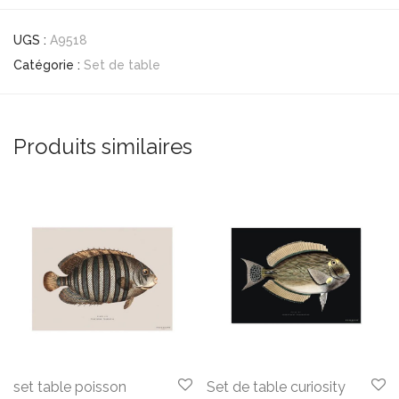
UGS :
A9518
Catégorie :
Set de table
Produits similaires
set table poisson
Set de table curiosity