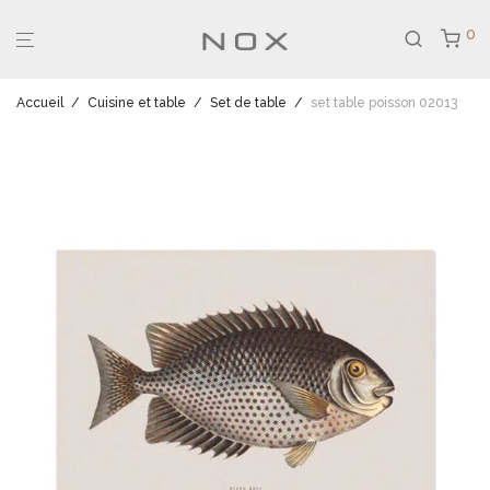
0
Accueil
/
Cuisine et table
/
Set de table
/
set table poisson 02013