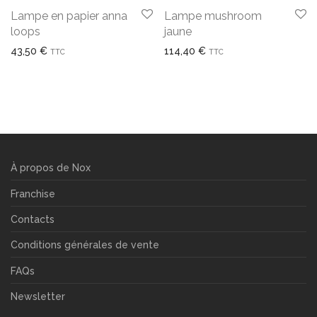
Lampe en papier anna
Lampe mushroom
loops
jaune
43,50
€
114,40
€
TTC
TTC
À propos de Nox
Franchise
Contacts
Conditions générales de vente
FAQs
Newsletter