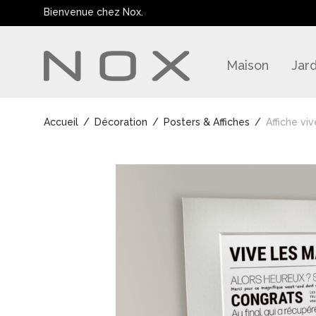
Bienvenue chez Nox.
Maison
Jard
Accueil
/
Décoration
/
Posters & Affiches
/
Affiche vi