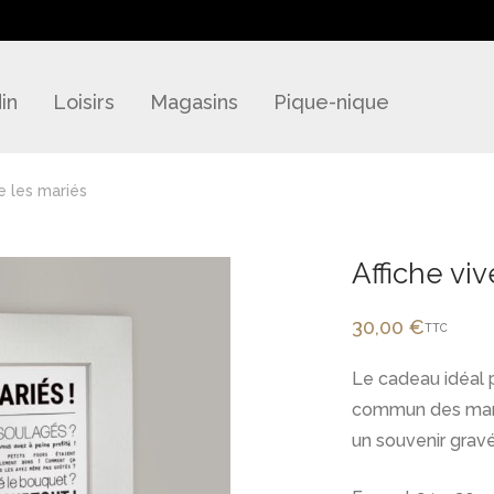
in
Loisirs
Magasins
Pique-nique
ve les mariés
Affiche vi
30,00
€
TTC
Le cadeau idéal
commun des marié
un souvenir gravé