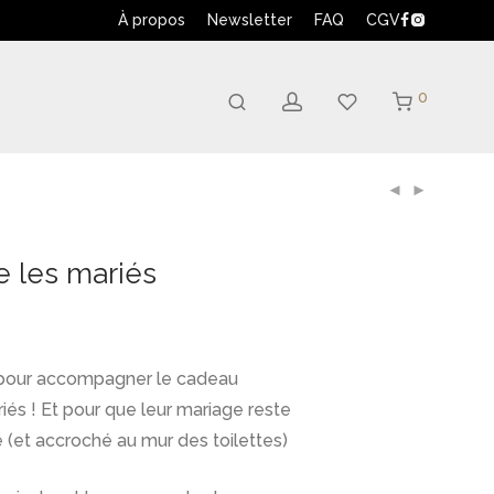
À propos
Newsletter
FAQ
CGV
0
ve les mariés
 pour accompagner le cadeau
s ! Et pour que leur mariage reste
 (et accroché au mur des toilettes)