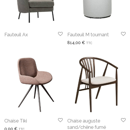
Fauteuil Ax
Fauteuil M tournant
814,00
€
TTC
Chaise Tiki
Chaise auguste
sand/chêne fumé
0,00
€
TTC