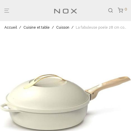
0
Accueil
/
Cuisine et table
/
Cuisson
/
La fabuleuse poele 28 cm coloris meringue