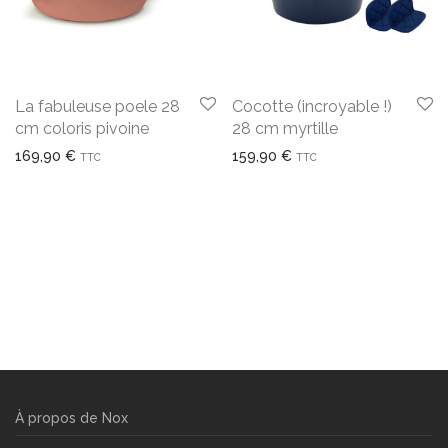
La fabuleuse poele 28
Cocotte (incroyable !)
cm coloris pivoine
28 cm myrtille
169,90
€
159,90
€
TTC
TTC
À propos de Nox