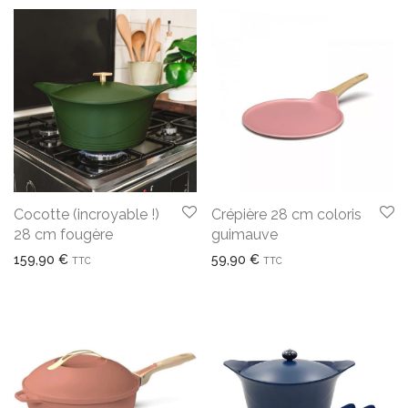
Cocotte (incroyable !)
Crépière 28 cm coloris
28 cm fougère
guimauve
159,90
€
59,90
€
TTC
TTC