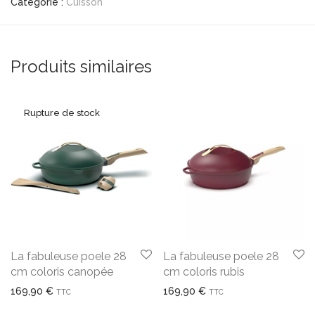
Catégorie :
Cuisson
Produits similaires
La fabuleuse poele 28
La fabuleuse poele 28
cm coloris canopée
cm coloris rubis
169,90
€
169,90
€
TTC
TTC