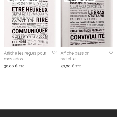
Affiche les règles pour
Affiche passion
mes ados
raclette
30,00
€
30,00
€
TTC
TTC