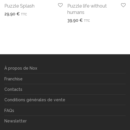
Puzzle Splash
Puzzle life without
humans
29,90
€
TTC
39,90
€
TTC
À propos de Nox
Franchise
Contacts
Conditions générales de vente
FAQs
Newsletter