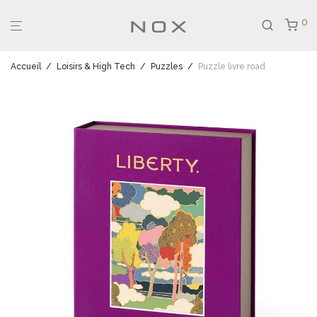
0
Accueil
/
Loisirs & High Tech
/
Puzzles
/
Puzzle livre road