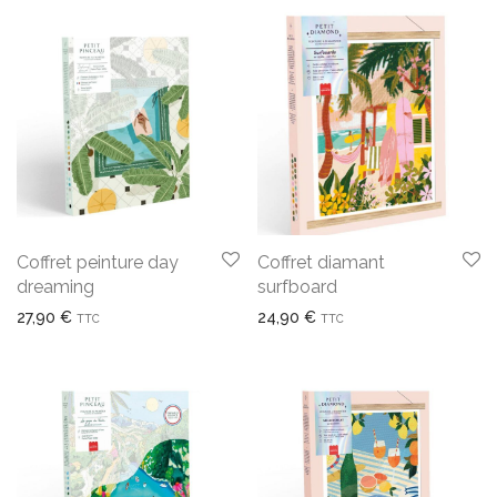
Coffret peinture day
Coffret diamant
dreaming
surfboard
27,90
€
24,90
€
TTC
TTC