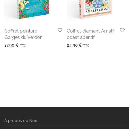
Coffret peinture
Coffret diamant Amalfi
Gorges du Verdon
coast apéritif
27,90
€
24,90
€
TTC
TTC
À propos de Nox