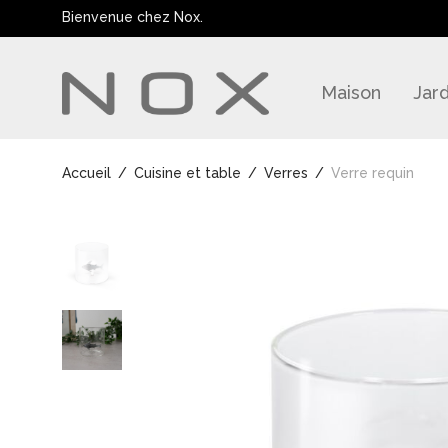
Bienvenue chez Nox.
Maison
Jard
Accueil
/
Cuisine et table
/
Verres
/
Verre requin