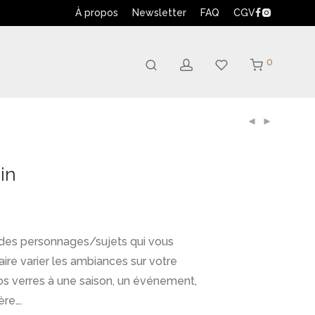
À propos
Newsletter
FAQ
CGV
0
in
des personnages/sujets qui vous
ire varier les ambiances sur votre
 vos verres à une saison, un événement,
ère….