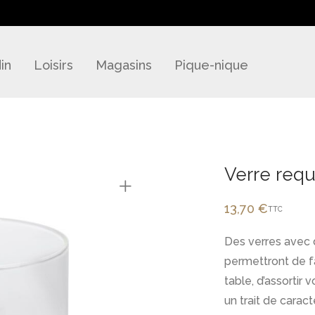
in
Loisirs
Magasins
Pique-nique
Verre requ
13,70
€
TTC
Des verres avec 
permettront de fa
table, d’assortir
un trait de caract