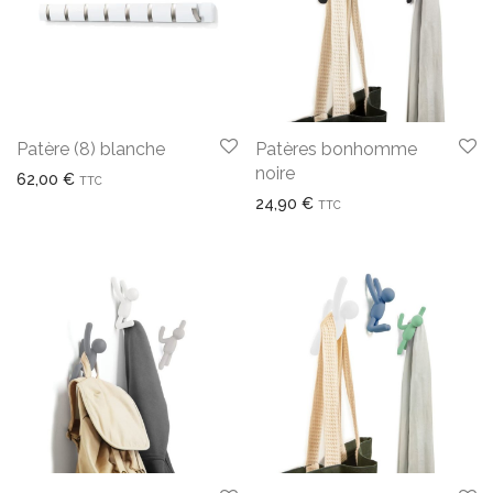
Patère (8) blanche
Patères bonhomme
noire
62,00
€
TTC
24,90
€
TTC