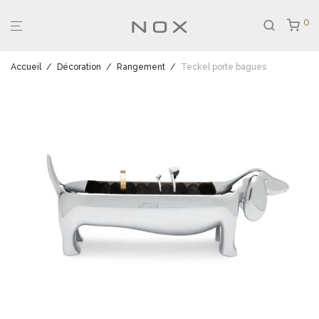
0
Accueil
/
Décoration
/
Rangement
/
Teckel porte bagues