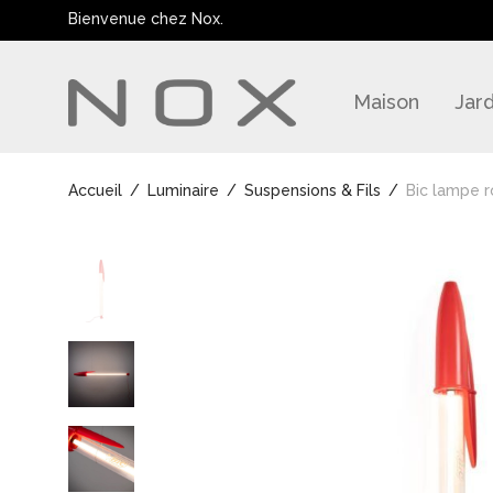
Bienvenue chez Nox.
Maison
Jard
Accueil
/
Luminaire
/
Suspensions & Fils
/
Bic lampe 