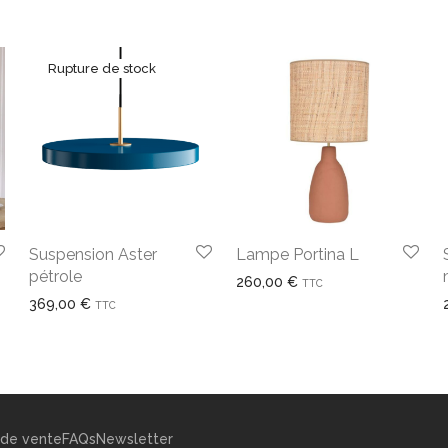
Suspension Aster
Lampe Portina L
pétrole
260,00
€
TTC
369,00
€
TTC
 de vente
FAQs
Newsletter