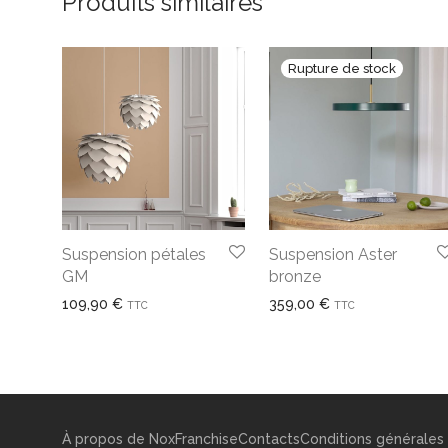
Produits similaires
Suspension pétales
Suspension Aster
GM
bronze
109,90
€
359,00
€
TTC
TTC
À propos de Nox
Franchise
Contacts
Conditions générales