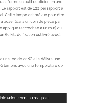
transforme un outil quotidien en une
. Le rapport est de 12:1 par rapport à
inal. Cette lampe est prévue pour être
 à poser (dans un coin de pièce par
 applique (accrochée à un mur) ou
(le kitt de fixation est livré avec).
 une led de 22 W, elle délivre une
00 lumens avec une température de
.
ible uniquement au magasin