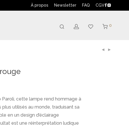
À propos
Newsletter
FAQ
CGV
0
 rouge
 Paroli, cette lampe rend hommage à
s plus utilisés au monde, traduisant sa
able en un design d’éclairage
ultat est une réinterprétation ludique