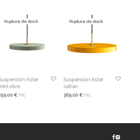
Suspension Aster
Suspension Aster
mini olive
safran
259,00
€
369,00
€
TTC
TTC