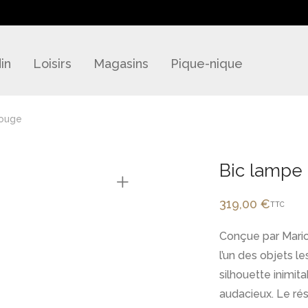
in
Loisirs
Magasins
Pique-nique
rouge
Bic lampe
319,00
€
TTC
Conçue par Mario
l’un des objets le
silhouette inimit
audacieux. Le rés