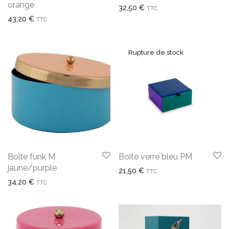
orange
32,50
€
TTC
43,20
€
TTC
Boite funk M
Boite verre bleu PM
jaune/purple
21,50
€
TTC
34,20
€
TTC