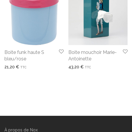
Boite funk haute S
Boite mouchoir Marie-
bleu/rose
Antoinette
21,20
€
43,20
€
TTC
TTC
À propos de Nox