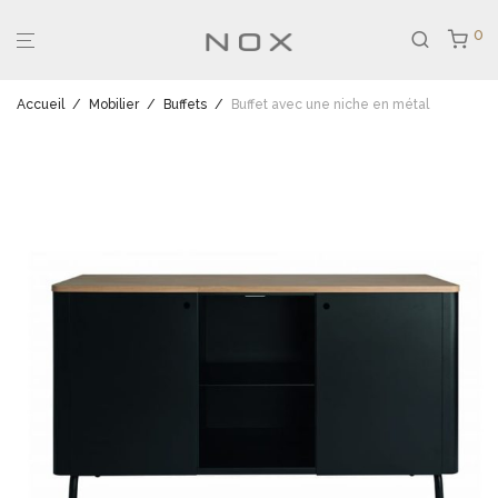
0
Accueil
/
Mobilier
/
Buffets
/
Buffet avec une niche en métal