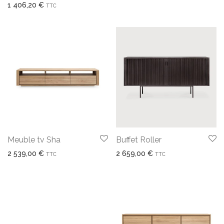
1 406,20
€
TTC
Meuble tv Sha
Buffet Roller
2 539,00
€
2 659,00
€
TTC
TTC