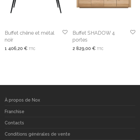
Buffet chêne et métal
Buffet SHADOW 4
noir
portes
1 406,20
€
2 829,00
€
TTC
TTC
À propos de Nox
Franchise
Contacts
Conditions générales de vente