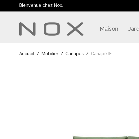
Bienvenue chez Nox.
Maison
Jard
Accueil
/
Mobilier
/
Canapés
/
Canapé IE