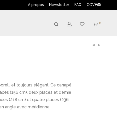
À propos
Newsletter
FAQ
CGV
0
orel… et toujours élégant. Ce canapé
laces (156 cm), deux places et demie
laces (218 cm) et quatre places (236
 en angle avec méridienne.