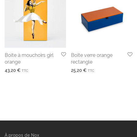
Boite à mouchoirs girl
Boite verre orange
orange
rectangle
43,20
€
25,20
€
TTC
TTC
À propos de Nox