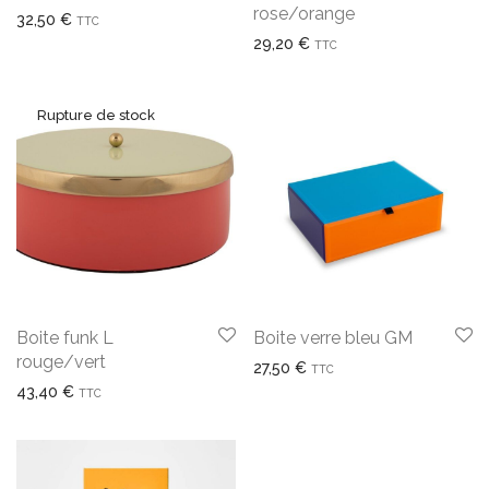
rose/orange
32,50
€
TTC
29,20
€
TTC
Boite funk L
Boite verre bleu GM
rouge/vert
27,50
€
TTC
43,40
€
TTC