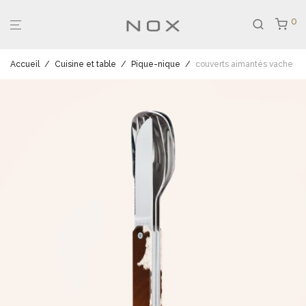
0
Accueil
/
Cuisine et table
/
Pique-nique
/
couverts aimantés vache