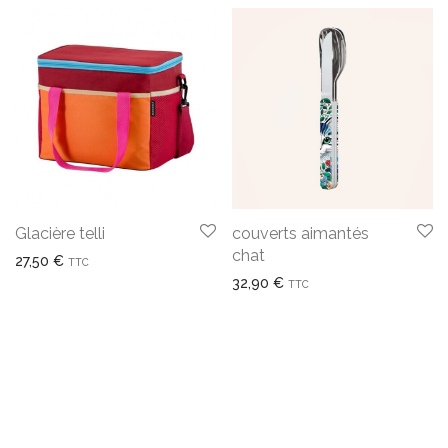
Glacière telli
couverts aimantés
chat
27,50
€
TTC
32,90
€
TTC