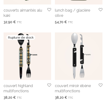
couverts aimantés alu
lunch bag / glacière
kaki
olive
32,90
€
54,70
€
TTC
TTC
couvert highland
couvert miroir ébène
multifonctions
multifonctions
38,20
€
38,20
€
TTC
TTC