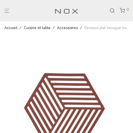
0
Accueil
/
Cuisine et table
/
Accessoires
/
Dessous plat hexagon bourgogne