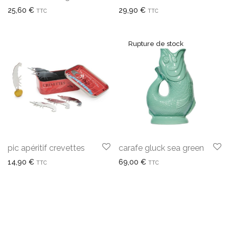
25,60
€
29,90
€
TTC
TTC
pic apéritif crevettes
carafe gluck sea green
14,90
€
69,00
€
TTC
TTC