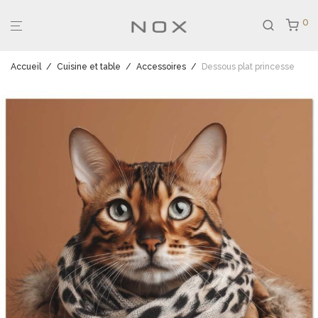
0
Accueil
/
Cuisine et table
/
Accessoires
/
Dessous plat princesse