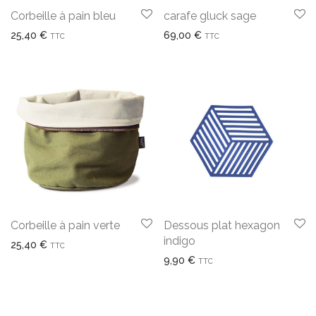
Corbeille à pain bleu
carafe gluck sage
25,40
€
69,00
€
TTC
TTC
Corbeille à pain verte
Dessous plat hexagon
indigo
25,40
€
TTC
9,90
€
TTC