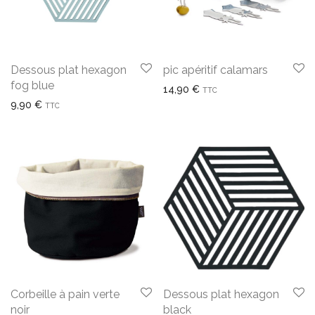
Dessous plat hexagon
pic apéritif calamars
fog blue
14,90
€
TTC
9,90
€
TTC
Corbeille à pain verte
Dessous plat hexagon
noir
black