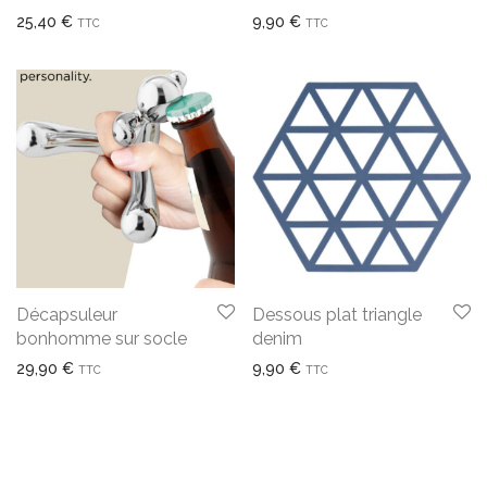
25,40
€
9,90
€
TTC
TTC
Décapsuleur
Dessous plat triangle
bonhomme sur socle
denim
29,90
€
9,90
€
TTC
TTC