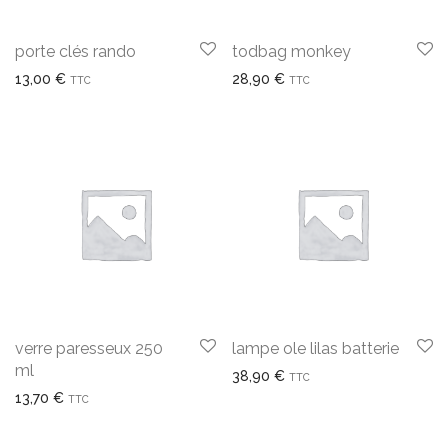
porte clés rando
todbag monkey
13,00
€
28,90
€
TTC
TTC
verre paresseux 250
lampe ole lilas batterie
ml
38,90
€
TTC
13,70
€
TTC