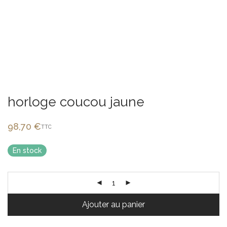
horloge coucou jaune
98,70
€
TTC
En stock
Ajouter au panier