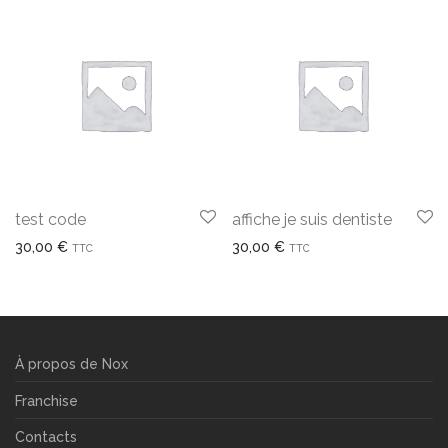
test code
affiche je suis dentiste
30,00
€
30,00
€
TTC
TTC
À propos de Nox
Franchise
Contacts