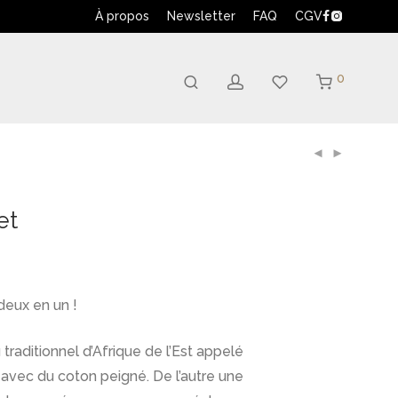
À propos
Newsletter
FAQ
CGV
0
et
deux en un !
 traditionnel d’Afrique de l’Est appelé
 avec du coton peigné. De l’autre une