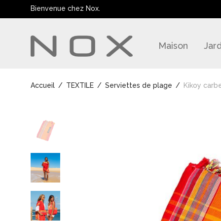
Bienvenue chez Nox.
Maison
Jard
Accueil
/
TEXTILE
/
Serviettes de plage
/
Kikoy carb