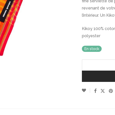
fine serviette d
revenant de votr
l’intérieur. Un Kik
Kikoy 100% coto
polyester
En stock