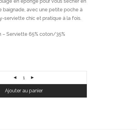
e plage en éponge pour vous sécher en
e baignade, avec une petite poche à
oy-serviette chic et pratique à la fois.
n – Serviette 65% coton/35%
Ajouter au panier