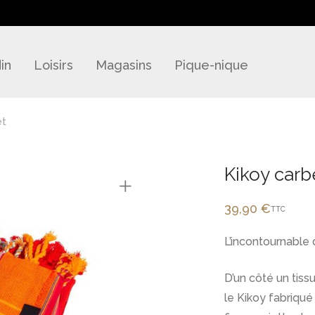
in
Loisirs
Magasins
Pique-nique
et
Kikoy carb
39,90
€
TTC
L’incontournable 
D’un côté un tissu
le Kikoy fabriqué