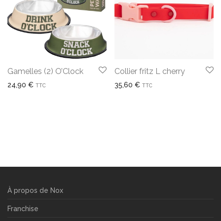
Gamelles (2) O’Clock
Collier fritz L cherry
24,90
€
35,60
€
TTC
TTC
À propos de Nox
Franchise