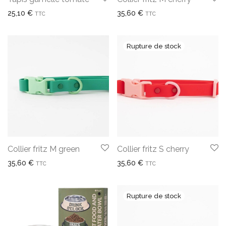
25,10
€
35,60
€
TTC
TTC
Collier fritz M green
Collier fritz S cherry
35,60
€
35,60
€
TTC
TTC