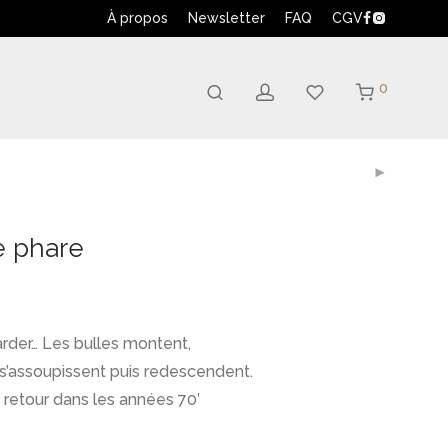
À propos
Newsletter
FAQ
CGV
0
e phare
arder… Les bulles montent,
 s’assoupissent puis redescendent.
 retour dans les années 70′