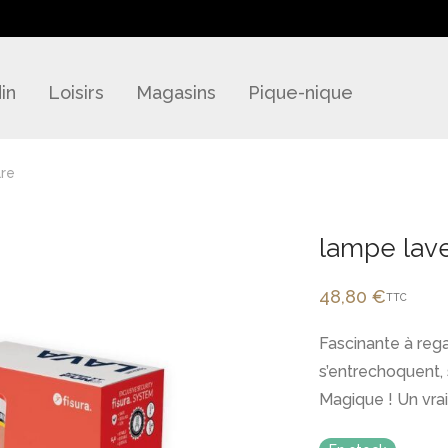
in
Loisirs
Magasins
Pique-nique
are
lampe lav
48,80
€
TTC
Fascinante à reg
s’entrechoquent,
Magique ! Un vrai