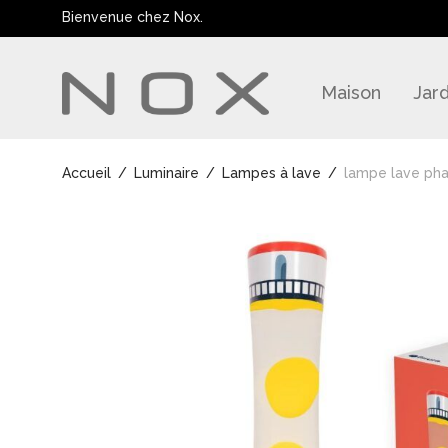
Bienvenue chez Nox.
Maison
Jard
Accueil
/
Luminaire
/
Lampes à lave
/
lampe lave ph