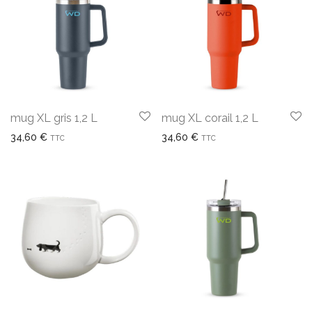
mug XL gris 1,2 L
mug XL corail 1,2 L
34,60
€
34,60
€
TTC
TTC