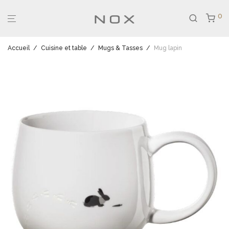
0
Accueil
/
Cuisine et table
/
Mugs & Tasses
/
Mug lapin