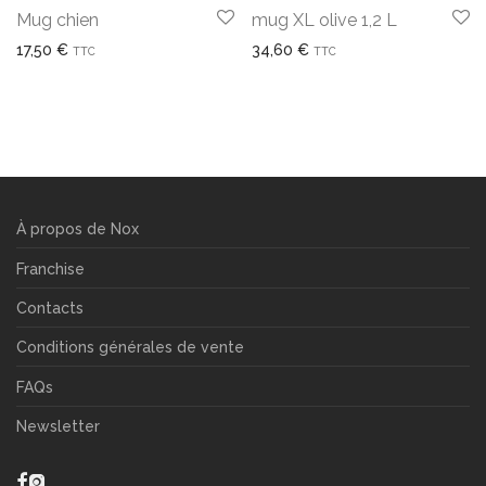
Mug chien
mug XL olive 1,2 L
17,50
€
34,60
€
TTC
TTC
À propos de Nox
Franchise
Contacts
Conditions générales de vente
FAQs
Newsletter