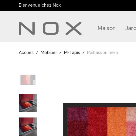
Bienvenue chez Nox.
Maison
Jard
Accueil
/
Mobilier
/
M-Tapis
/
Paillasson nero