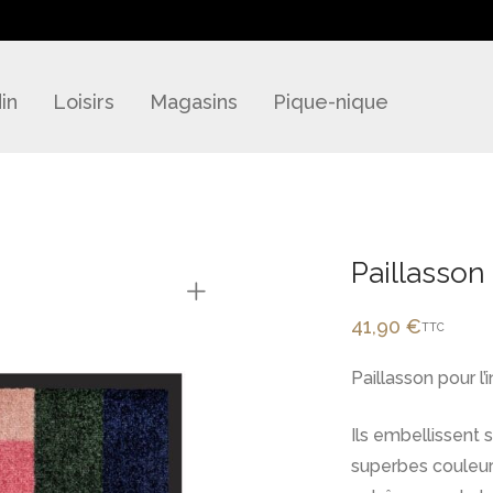
in
Loisirs
Magasins
Pique-nique
Paillasson
41,90
€
TTC
Paillasson pour l’i
Ils embellissent
superbes couleurs