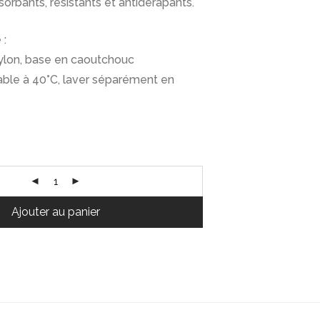
rbants, résistants et antidérapants.
 :
nylon, base en caoutchouc
vable à 40°C, laver séparément en
Ajouter au panier