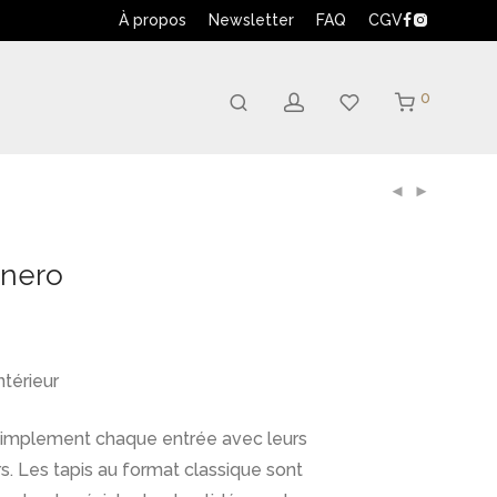
À propos
Newsletter
FAQ
CGV
0
 nero
ntérieur
 simplement chaque entrée avec leurs
. Les tapis au format classique sont