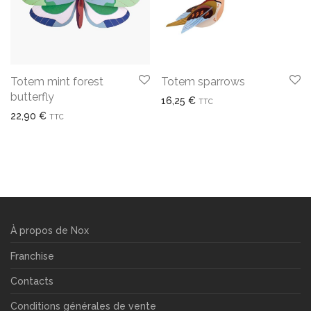
Totem mint forest
Totem sparrows
butterfly
16,25
€
TTC
22,90
€
TTC
À propos de Nox
Franchise
Contacts
Conditions générales de vente