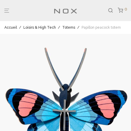
0
Accueil
/
Loisirs & High Tech
/
Totems
/
Papillon peacock totem