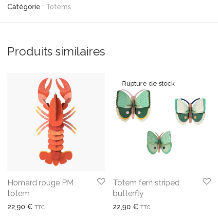
Catégorie :
Totems
Produits similaires
Homard rouge PM
Totem fern striped
totem
butterfly
22,90
€
22,90
€
TTC
TTC