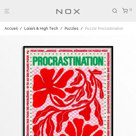
0
Accueil
/
Loisirs & High Tech
/
Puzzles
/
Puzzle Procrastination