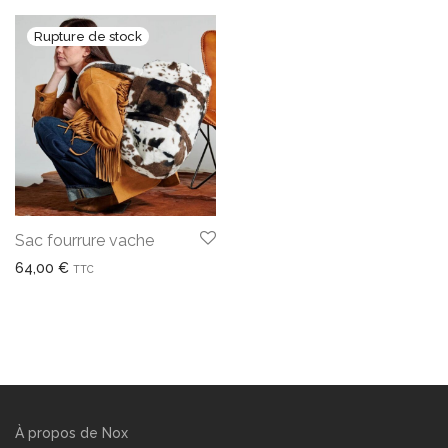
Sac fourrure vache
64,00
€
TTC
À propos de Nox