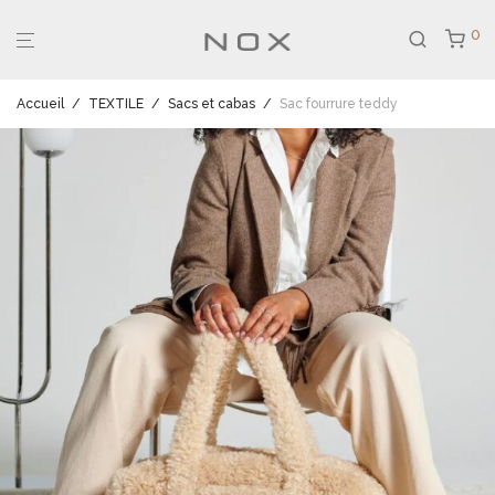
0
Accueil
/
TEXTILE
/
Sacs et cabas
/
Sac fourrure teddy