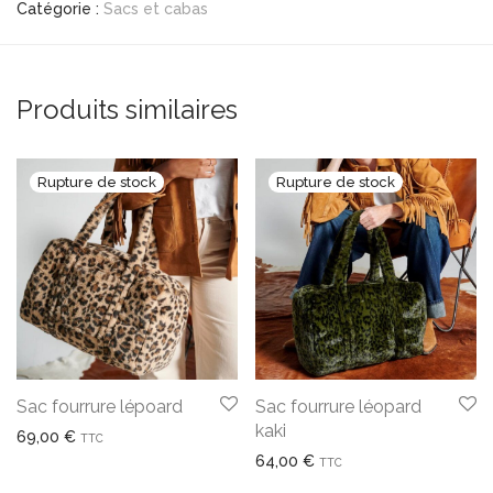
Catégorie :
Sacs et cabas
Produits similaires
Sac fourrure lépoard
Sac fourrure léopard
kaki
69,00
€
TTC
64,00
€
TTC