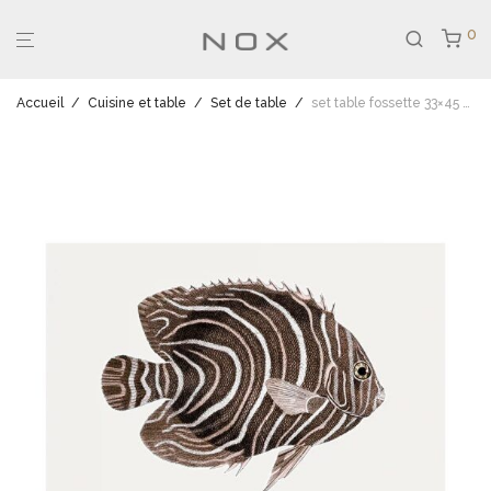
0
Accueil
/
Cuisine et table
/
Set de table
/
set table fossette 33×45 cm