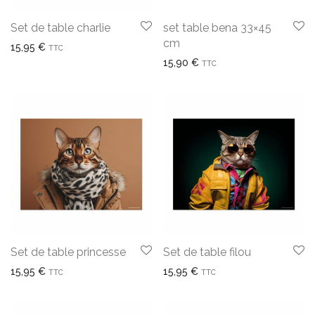
Set de table charlie
set table bena 33×45
cm
15,95
€
TTC
15,90
€
TTC
Set de table princesse
Set de table filou
15,95
€
15,95
€
TTC
TTC