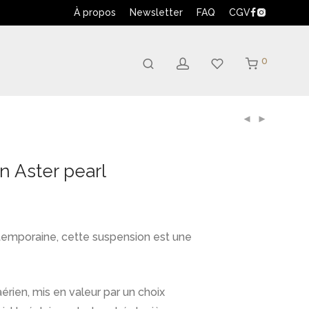
À propos
Newsletter
FAQ
CGV
0
 Aster pearl
temporaine, cette suspension est une
aérien, mis en valeur par un choix