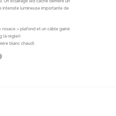
si. Un éclairage led caché derrière un
ne intensité lumineuse importante de
« rosace » plafond et un câble gainé
 (à régler).
ière blanc chaud).