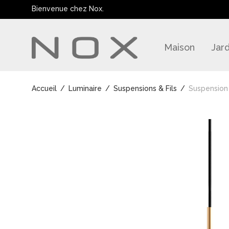
Bienvenue chez Nox.
Maison
Jard
Accueil
/
Luminaire
/
Suspensions & Fils
/
Suspension 