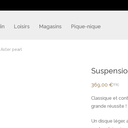
in
Loisirs
Magasins
Pique-nique
Aster pearl
Suspension
369,00
€
TTC
Classique et con
grande réussite !
Un disque léger, 