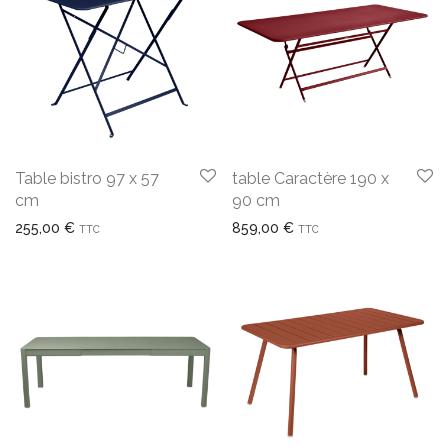
Table bistro 97 x 57
table Caractère 190 x
cm
90 cm
255,00
€
859,00
€
TTC
TTC