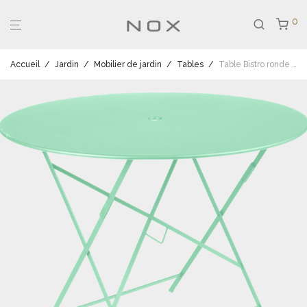
0
Accueil
/
Jardin
/
Mobilier de jardin
/
Tables
/
Table Bistro ronde 96 cm