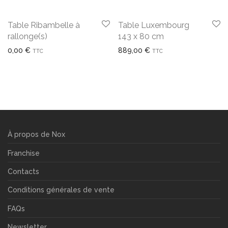
Table Ribambelle à
Table Luxembourg
rallonge(s)
143 x 80 cm
0,00
€
889,00
€
TTC
TTC
À propos de Nox
Franchise
Contacts
Conditions générales de vente
FAQs
Newsletter