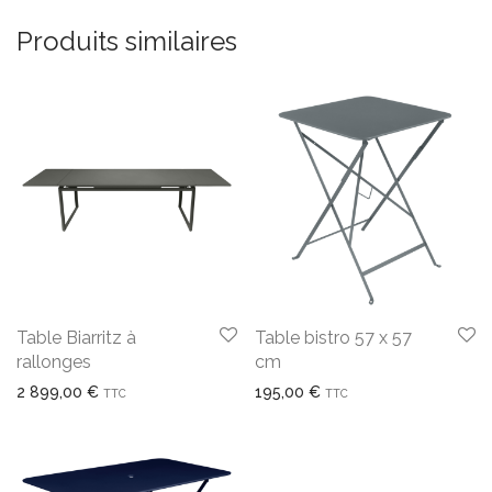
Produits similaires
Table Biarritz à
Table bistro 57 x 57
rallonges
cm
2 899,00
€
195,00
€
TTC
TTC