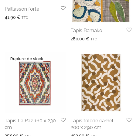
Paillasson forte
41,90
€
TTC
Tapis Bamako
280,00
€
TTC
Tapis La Paz 160 x 230
Tapis tolede camel
cm
200 x 290 cm
258,00
€
453,00
€
TTC
TTC