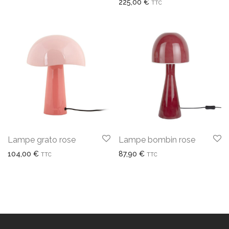
225,00
€
TTC
Lampe grato rose
Lampe bombin rose
104,00
€
87,90
€
TTC
TTC