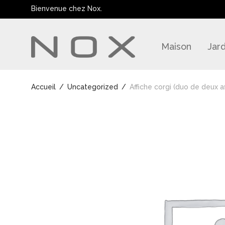
Bienvenue chez Nox.
Maison
Jard
Accueil
/
Uncategorized
/
Affiche corgi (duo de deux af