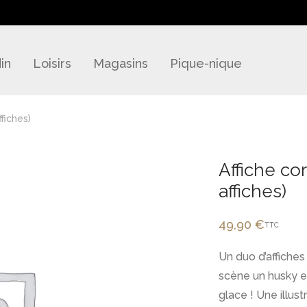
in
Loisirs
Magasins
Pique-nique
fiches)
Affiche co
affiches)
49,90
€
TTC
Un duo d’affiche
scène un husky e
glace ! Une illust