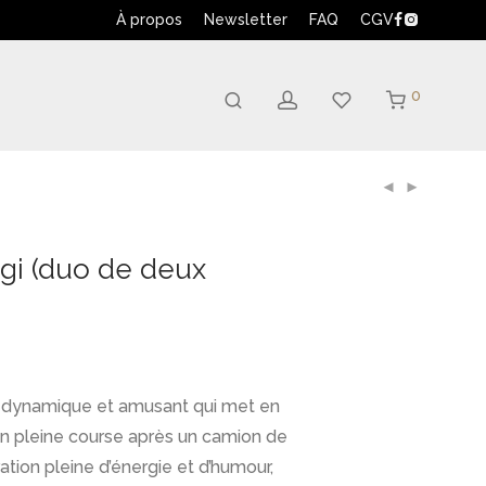
À propos
Newsletter
FAQ
CGV
0
rgi (duo de deux
s dynamique et amusant qui met en
n pleine course après un camion de
ration pleine d’énergie et d’humour,