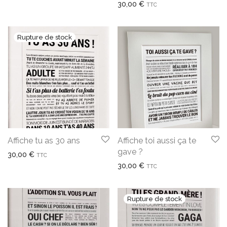
30,00
€
TTC
Affiche tu as 30 ans
Affiche toi aussi ça te
gave ?
30,00
€
TTC
30,00
€
TTC