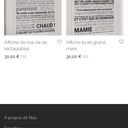
Affiche vis ma vie de
Affiche tu es grand
restaurateur
mère
30,00
€
30,00
€
TTC
TTC
À propos de Nox