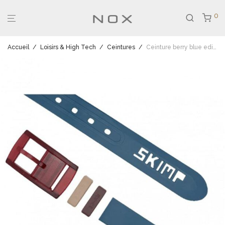
0
Accueil
/
Loisirs & High Tech
/
Ceintures
/
Ceinture berry blue edition