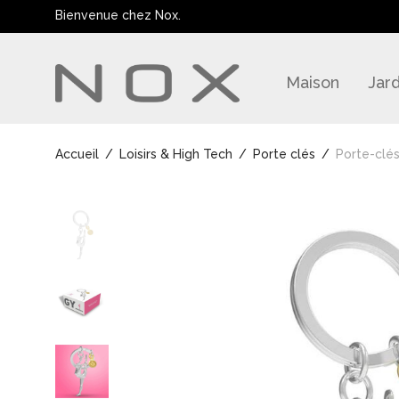
Bienvenue chez Nox.
Maison
Jard
Accueil
/
Loisirs & High Tech
/
Porte clés
/
Porte-clé