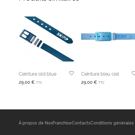
Ceinture old blue
Ceinture bleu ciel
29,00
€
29,00
€
TTC
TTC
À propos de Nox
Franchise
Contacts
Conditions générales