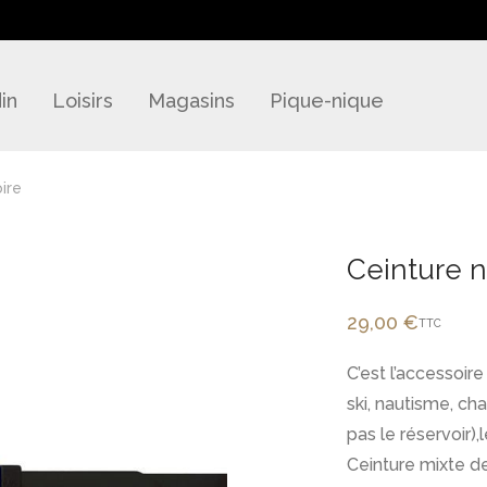
in
Loisirs
Magasins
Pique-nique
ire
Ceinture n
29,00
€
TTC
C’est l’accessoire
ski, nautisme, ch
pas le réservoir),
Ceinture mixte d