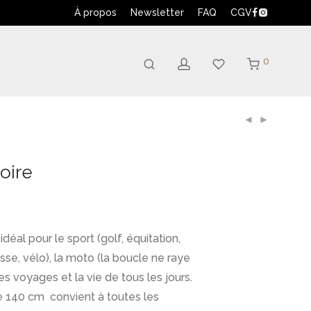
À propos
Newsletter
FAQ
CGV
0
oire
 idéal pour le sport (golf, équitation,
asse, vélo), la moto (la boucle ne raye
les voyages et la vie de tous les jours.
e 140 cm convient à toutes les