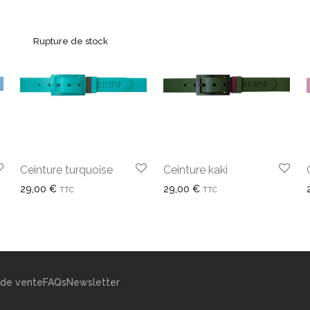
Ceinture turquoise
Ceinture kaki
29,00
€
29,00
€
TTC
TTC
 de vente
FAQs
Newsletter