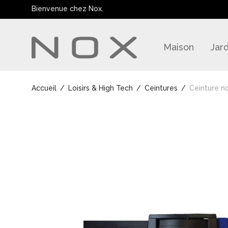
Bienvenue chez Nox.
Maison
Jard
Accueil
/
Loisirs & High Tech
/
Ceintures
/
Ceinture no