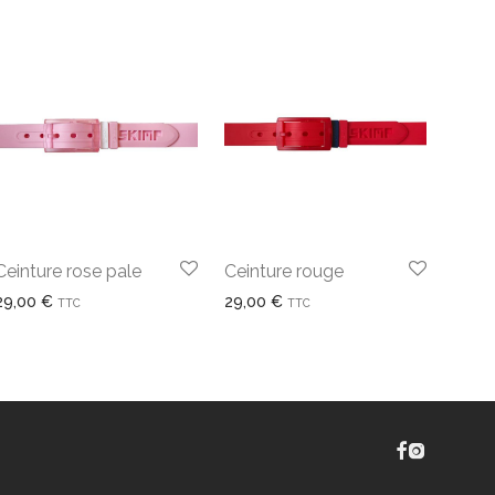
Ceinture rose pale
Ceinture rouge
29,00
€
29,00
€
TTC
TTC