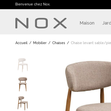
Bienvenue chez Nox.
Maison
Jard
Accueil
/
Mobilier
/
Chaises
/
Chaise levant sable/pi