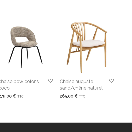
chaise bow coloris
Chaise auguste
coco
sand/chêne naturel
279,00
€
265,00
€
TTC
TTC