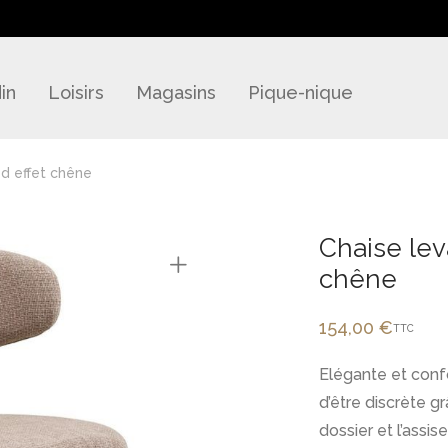
in
Loisirs
Magasins
Pique-nique
ed effet chêne
Chaise lev
chêne
154,00
€
TTC
Elégante et confo
d’être discrète g
dossier et l’assise