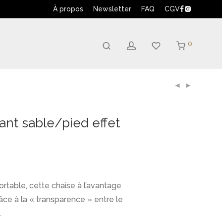
À propos
Newsletter
FAQ
CGV
0
ant sable/pied effet
rtable, cette chaise à l’avantage
râce à la « transparence » entre le
.