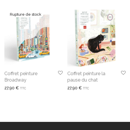
Coffret peinture
Coffret peinture la
Broadway
pause du chat
27,90
€
27,90
€
TTC
TTC