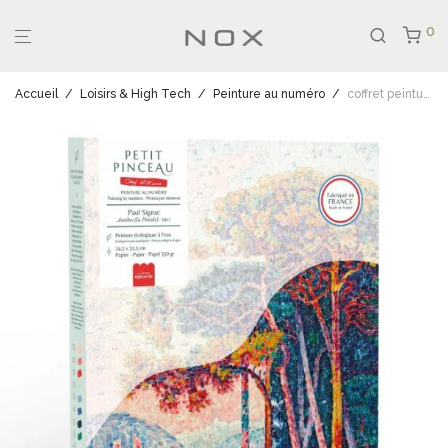
0
Accueil
/
Loisirs & High Tech
/
Peinture au numéro
/
coffret peinture Antibes – Paul Signac