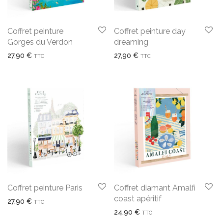
Coffret peinture
Coffret peinture day
Gorges du Verdon
dreaming
27,90
€
27,90
€
TTC
TTC
Coffret peinture Paris
Coffret diamant Amalfi
coast apéritif
27,90
€
TTC
24,90
€
TTC